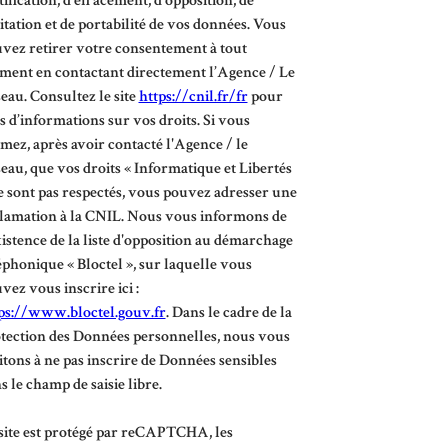
tification, d’effacement, d’opposition, de
itation et de portabilité de vos données. Vous
vez retirer votre consentement à tout
ent en contactant directement l’Agence / Le
eau. Consultez le site
https://cnil.fr/fr
pour
s d’informations sur vos droits. Si vous
imez, après avoir contacté l'Agence / le
eau, que vos droits « Informatique et Libertés
e sont pas respectés, vous pouvez adresser une
lamation à la CNIL. Nous vous informons de
xistence de la liste d'opposition au démarchage
éphonique « Bloctel », sur laquelle vous
vez vous inscrire ici :
ps://www.bloctel.gouv.fr
. Dans le cadre de la
tection des Données personnelles, nous vous
itons à ne pas inscrire de Données sensibles
s le champ de saisie libre.
site est protégé par reCAPTCHA, les