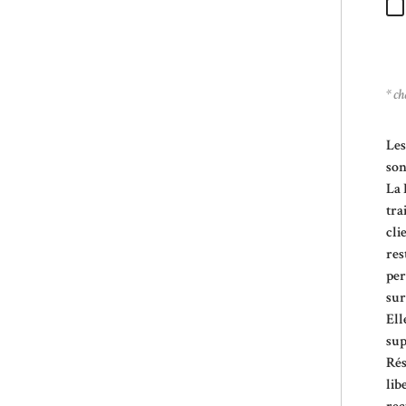
* ch
Les
son
La 
tra
cli
res
per
sur
Ell
sup
Rés
lib