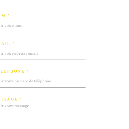
OM *
AIL *
LÉPHONE *
SSAGE *