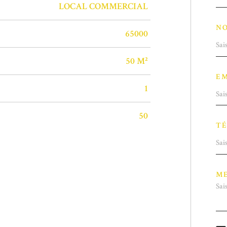
LOCAL COMMERCIAL
N
65000
50 M²
EM
1
50
TÉ
ME