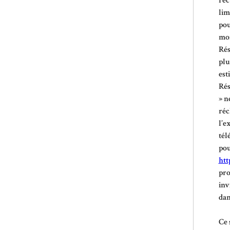
rec
lim
pou
mom
Rés
plu
est
Rés
» n
réc
l’e
tél
pou
htt
pro
inv
dan
Ce 