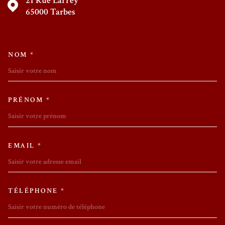
21 Rue Larrey
65000
Tarbes
NOM *
TRAD_MELTEM_VOSCOORDON
PRÉNOM *
EMAIL *
TÉLÉPHONE *