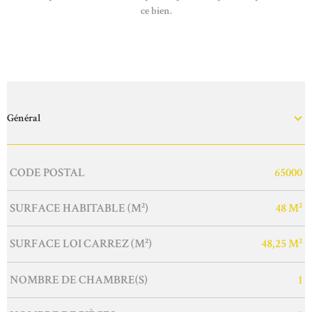
ce bien.
Général
Caractérisque
Valeurs
CODE POSTAL
65000
SURFACE HABITABLE (M²)
48 M²
SURFACE LOI CARREZ (M²)
48,25 M²
NOMBRE DE CHAMBRE(S)
1