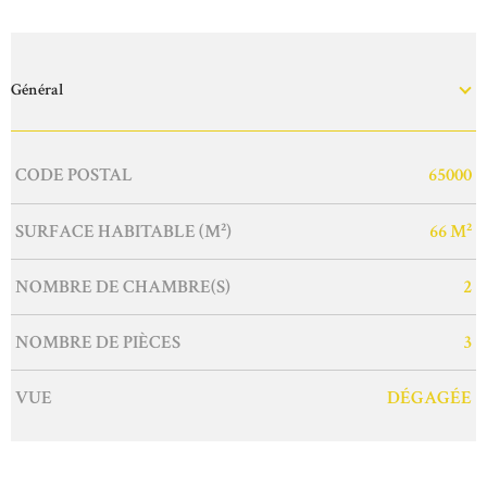
Général
Caractérisque
Valeurs
CODE POSTAL
65000
SURFACE HABITABLE (M²)
66 M²
NOMBRE DE CHAMBRE(S)
2
NOMBRE DE PIÈCES
3
VUE
DÉGAGÉE