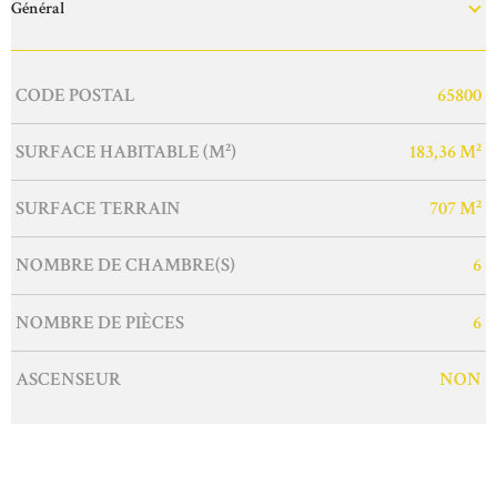
Général
Caractérisque
Valeurs
CODE POSTAL
65800
SURFACE HABITABLE (M²)
183,36 M²
SURFACE TERRAIN
707 M²
NOMBRE DE CHAMBRE(S)
6
NOMBRE DE PIÈCES
6
ASCENSEUR
NON